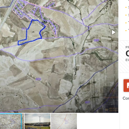
P
E
Com