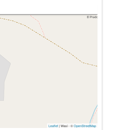
Leaflet
| Wasi - ©
OpenStreetMap