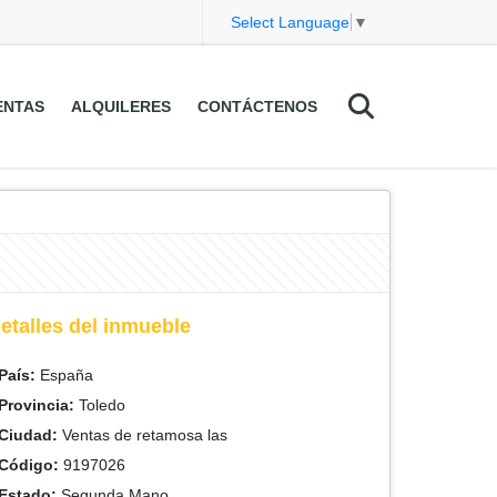
Select Language
▼
ENTAS
ALQUILERES
CONTÁCTENOS
etalles del inmueble
País:
España
Provincia:
Toledo
Ciudad:
Ventas de retamosa las
Código:
9197026
Estado:
Segunda Mano