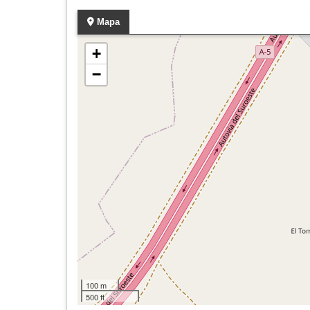
Mapa
+
−
100 m
500 ft