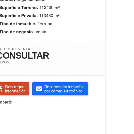
Superficie Terreno:
113430 m²
Superficie Privada:
113430 m²
Tipo de inmueble:
Terreno
Tipo de negocio:
Venta
RECIO DE VENTA:
CONSULTAR
UROS
Descargar
Recomendar inmueble
información
por correo electrónico
partir