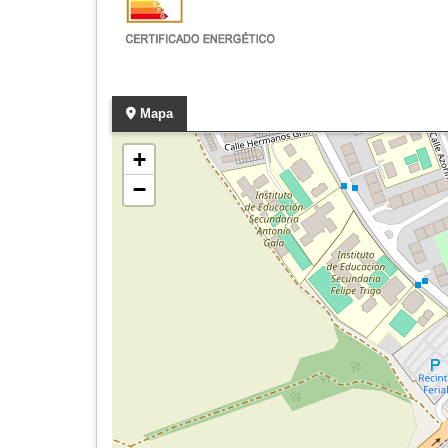
Mapa
+
−