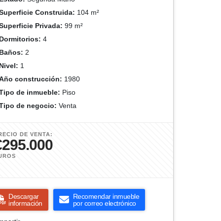
Superficie Construida:
104 m²
Superficie Privada:
99 m²
Dormitorios:
4
Baños:
2
Nivel:
1
Año construcción:
1980
Tipo de inmueble:
Piso
Tipo de negocio:
Venta
RECIO DE VENTA:
€295.000
UROS
Descargar
Recomendar inmueble
información
por correo electrónico