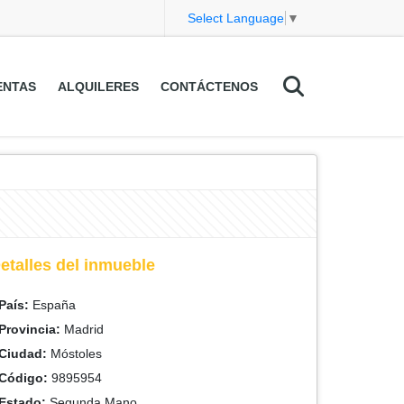
Select Language
▼
ENTAS
ALQUILERES
CONTÁCTENOS
etalles del inmueble
País:
España
Provincia:
Madrid
Ciudad:
Móstoles
Código:
9895954
Estado:
Segunda Mano