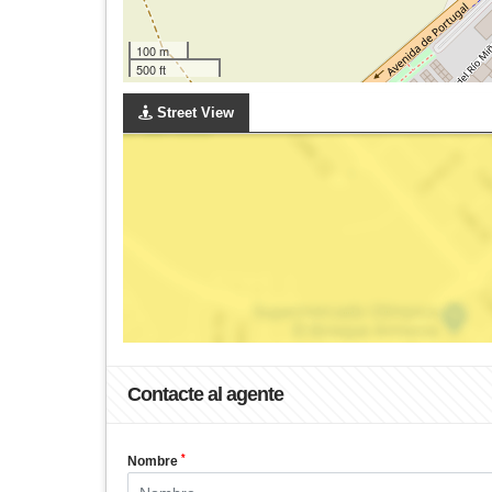
100 m
500 ft
Street View
Contacte al agente
*
Nombre