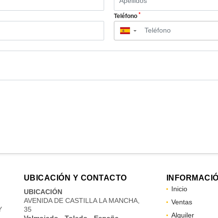
*
Teléfono
▼
UBICACIÓN Y CONTACTO
INFORMACI
Inicio
UBICACIÓN
AVENIDA DE CASTILLA LA MANCHA,
Ventas
Y
35
Alquiler
Valmojado - Toledo - España