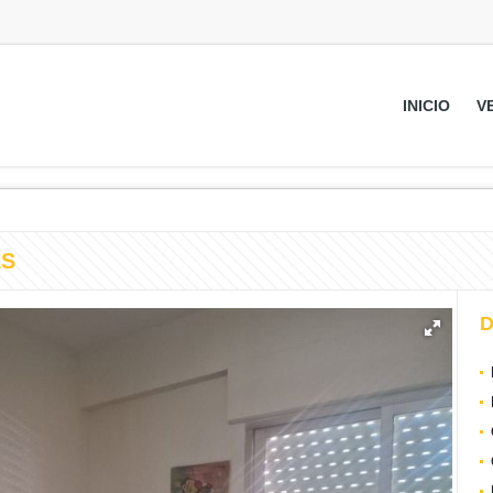
INICIO
V
ES
D