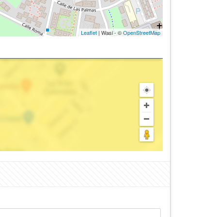
Leaflet
| Wasi - ©
OpenStreetMap