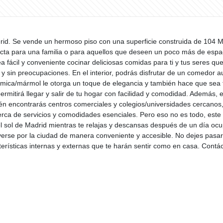
drid. Se vende un hermoso piso con una superficie construida de 104 M
ecta para una familia o para aquellos que deseen un poco más de esp
a fácil y conveniente cocinar deliciosas comidas para ti y tus seres q
a y sin preocupaciones. En el interior, podrás disfrutar de un comedor
rámica/mármol le otorga un toque de elegancia y también hace que sea f
ermitirá llegar y salir de tu hogar con facilidad y comodidad. Además,
ién encontrarás centros comerciales y colegios/universidades cercanos, 
cerca de servicios y comodidades esenciales. Pero eso no es todo, est
 el sol de Madrid mientras te relajas y descansas después de un día oc
erse por la ciudad de manera conveniente y accesible. No dejes pasar 
cterísticas internas y externas que te harán sentir como en casa. Con