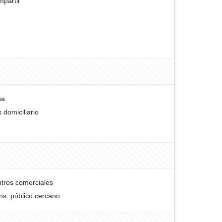
partir
ua
 domiciliario
tros comerciales
ns. público cercano